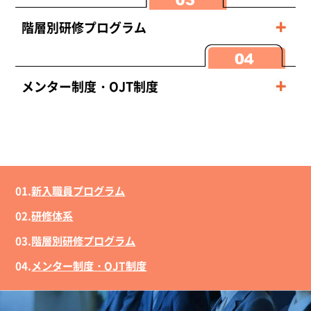
階層別研修プログラム
メンター制度・OJT制度
01.
新入職員プログラム
02.
研修体系
03.
階層別研修プログラム
04.
メンター制度・OJT制度