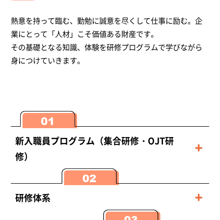
熱意を持って臨む、勤勉に誠意を尽くして仕事に励む。企
業にとって「人材」こそ価値ある財産です。
その基礎となる知識、体験を研修プログラムで学びながら
身につけていきます。
新入職員プログラム（集合研修・OJT研
修）
研修体系