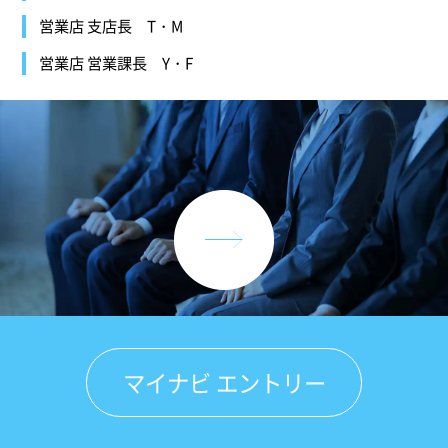
営業店 支店長
T・M
営業店 営業課長
Y・F
マイナビ エントリー